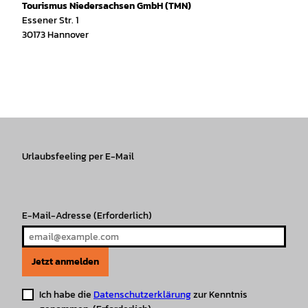
Tourismus Niedersachsen GmbH (TMN)
Essener Str. 1
30173 Hannover
I
f
T
Y
W
P
n
a
i
o
h
i
s
c
k
u
a
n
t
e
T
T
t
t
a
b
o
u
s
e
g
o
k
b
A
r
r
Urlaubsfeeling per E-Mail
o
e
p
e
a
k
p
s
m
t
E-Mail-Adresse
(Erforderlich)
Jetzt anmelden
Ich habe die
Datenschutzerklärung
zur Kenntnis